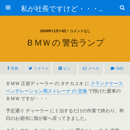
私が社長ですけど・・・何か!?
2009年12月14日 • コメントなし
ＢＭＷ の 警告ランプ
共有
ツイート
ピン
メール
SMS
ＢＭＷ 正規ディーラー の タナカユキ に
クランクケース
ベンチレーション用ストレーナ の 交換
で預けた愛車の
ＢＭＷ ですが・・・
予定通り ディーラー に１泊するだけの作業で終わり、昨
日のお昼頃に我が家へ戻ってきました。