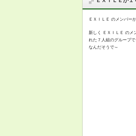
ＥＸＩＬＥが１
ＥＸＩＬＥ のメンバー
新しく ＥＸＩＬＥ の
れた７人組のグループで
なんだそうで～