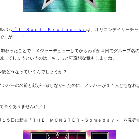
ルバム
「Ｊ Ｓｏｕｌ Ｂｒｏｔｈｅｒｓ」
は、オリコンデイリーチャ
ですが・・・
に加わったことで、メジャーデビューしてからわずか４日でグループ名
滅してしまうというのは、ちょっと可哀想な気もしますね。
は今後どうなっていくんでしょうか？
もメンバーの名前と顔が一致しなかったのに、メンバーが１４人ともなれ
全くありません(^_^;)
４月１５日に新曲「ＴＨＥ ＭＯＮＳＴＥＲ～Ｓｏｍｅｄａｙ～」を発売