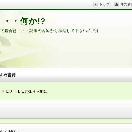
トップ
運営者
・・何か!?
私の場合は・・・記事の内容から推察して下さい(^_^;)
すめ書籍
ｎ
ＥＸＩＬＥが１４人組に