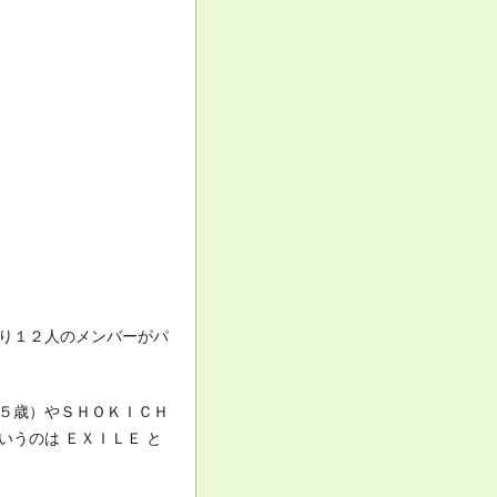
り１２人のメンバーがパ
５歳）やＳＨＯＫＩＣＨ
うのは ＥＸＩＬＥ と