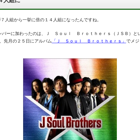
４人組に
が７人組から一挙に倍の１４人組になったんですね。
メンバーに加わったのは、Ｊ Ｓｏｕｌ Ｂｒｏｔｈｅｒｓ（ＪＳＢ）と
、先月の２５日にアルバム
「Ｊ Ｓｏｕｌ Ｂｒｏｔｈｅｒｓ」
でメジ