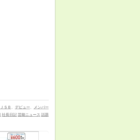
ＪＳＢ
、
デビュー
、
メンバー
報
社長日記
芸能ニュース
話題