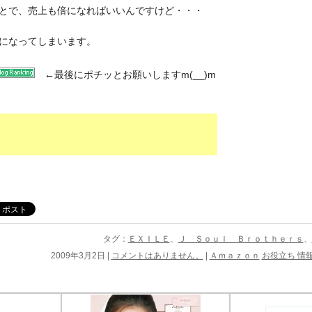
とで、売上も倍になればいいんですけど・・・
になってしまいます。
←
最後にポチッとお願いしますm(__)m
タグ：
ＥＸＩＬＥ
、
Ｊ Ｓｏｕｌ Ｂｒｏｔｈｅｒｓ
、
2009年3月2日 |
コメントはありません。
|
Ａｍａｚｏｎ
お役立ち 情