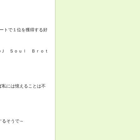
ートで１位を獲得する好
のＪ Ｓｏｕｌ Ｂｒｏｔ
ば私には憶えることは不
するそうで～