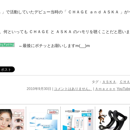
 」で活動していたデビュー当時の「 ＣＨＡＧＥ ａｎｄ ＡＳＫＡ 」
、何といっても ＣＨＡＧＥ と ＡＳＫＡ のハモリを聴くことだと思い
←
最後にポチッとお願いしますm(__)m
タグ：
ＡＳＫＡ
、
ＣＨＡ
2010年9月30日 |
コメントはありません。
|
Ａｍａｚｏｎ
YouTub