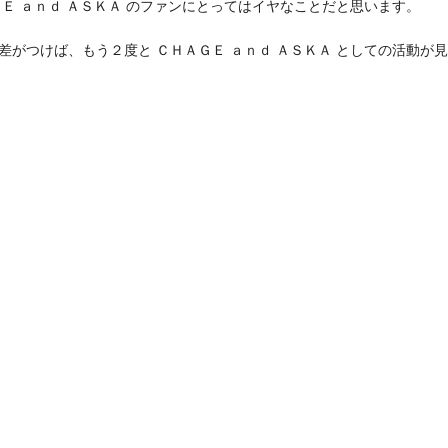
ＧＥ ａｎｄ ＡＳＫＡ のファンにとってはイヤなことだと思います。
差がつけば、もう２度と ＣＨＡＧＥ ａｎｄ ＡＳＫＡ としての活動が