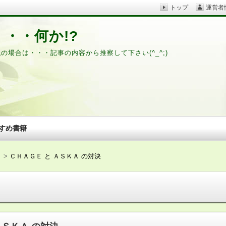
トップ
運営者
・・何か!?
私の場合は・・・記事の内容から推察して下さい(^_^;)
すめ書籍
ｎ
ＣＨＡＧＥ と ＡＳＫＡ の対決