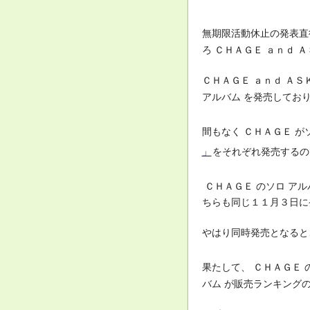
無期限活動休止の発表直
ろ ＣＨＡＧＥ ａｎｄ 
ＣＨＡＧＥ ａｎｄ ＡＳ
アルバム を発売してお
間もなく ＣＨＡＧＥ が
」
をそれぞれ発売するの
ＣＨＡＧＥ のソロ ア
ちらも同じ１１月３日に
やはり同時発売となると
果たして、 ＣＨＡＧＥ 
バム が販売ランキング