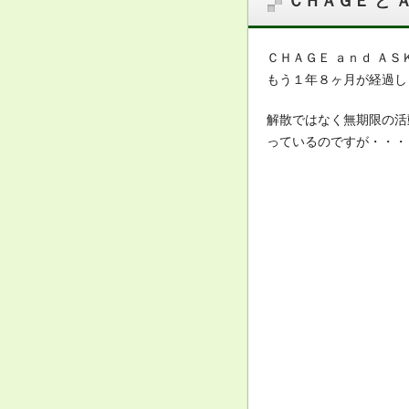
ＣＨＡＧＥ と 
ＣＨＡＧＥ ａｎｄ Ａ
もう１年８ヶ月が経過し
解散ではなく無期限の活
っているのですが・・・