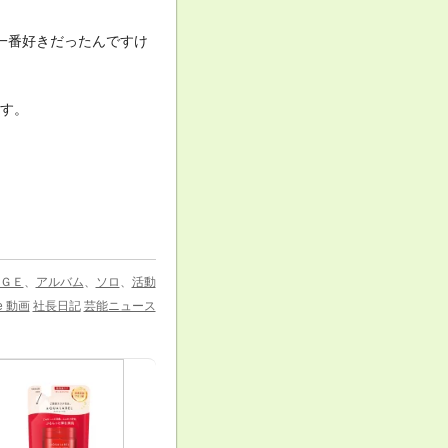
が一番好きだったんですけ
ます。
ＧＥ
、
アルバム
、
ソロ
、
活動
e 動画
社長日記
芸能ニュース