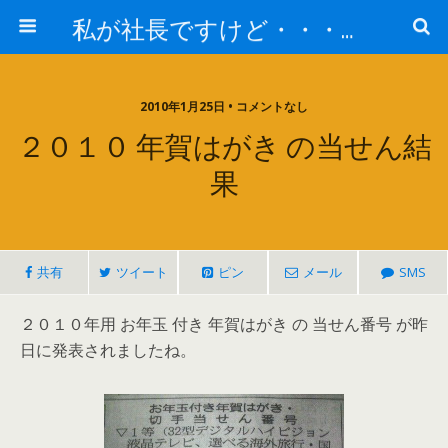
私が社長ですけど・・・何か!?
2010年1月25日 • コメントなし
２０１０ 年賀はがき の当せん結
果
共有
ツイート
ピン
メール
SMS
２０１０年用 お年玉 付き 年賀はがき の 当せん番号 が昨
日に発表されましたね。