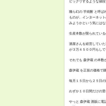
ビックリするような値段
幾ら幻の 芋焼酎 と呼
ものが、インターネット
みようかという気にはなれな
生産本数が限られている
酒屋さんを経営していた
が３万４５００円もして
それでも 森伊蔵 の本
森伊蔵 を正規の価格で
毎月１５日から２５日の
わずか１０日間だけの受
やっと 森伊蔵 酒販に