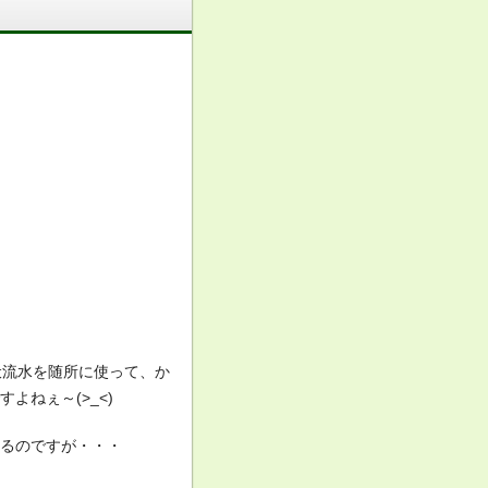
伏流水を随所に使って、か
よねぇ～(>_<)
来るのですが・・・