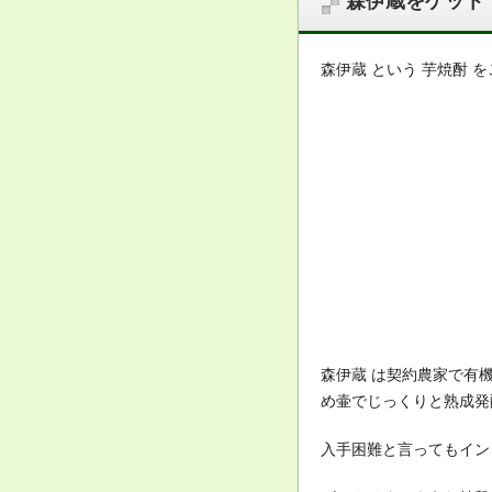
森伊蔵をゲット
森伊蔵 という 芋焼酎 
森伊蔵 は契約農家で有
め壷でじっくりと熟成発酵
入手困難と言ってもイン