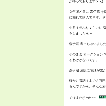
が待っております(-_-;)
２年ほど前に 森伊蔵 
に漏れて購入できず、さ
先月１年ぶりくらいに 
をしましたら～
森伊蔵 当っちゃいました＼
そのまま オークション 
るわけがないです。
森伊蔵 酒販に電話が繋
確かに電話１本で２万円
るんですから、そんな連
ではまた(^.^)/~~~