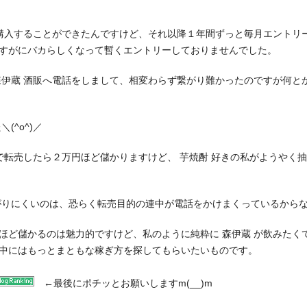
を購入することができたんですけど、それ以降１年間ずっと毎月エントリ
すがにバカらしくなって暫くエントリーしておりませんでした。
森伊蔵 酒販へ電話をしまして、相変わらず繋がり難かったのですが何と
(^o^)／
で転売したら２万円ほど儲かりますけど、 芋焼酎 好きの私がようやく抽
がりにくいのは、恐らく転売目的の連中が電話をかけまくっているから
ほど儲かるのは魅力的ですけど、私のように純粋に 森伊蔵 が飲みたく
中にはもっとまともな稼ぎ方を探してもらいたいものです。
←
最後にポチッとお願いしますm(__)m