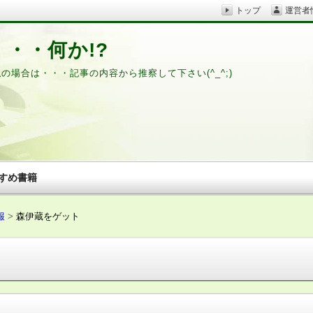
トップ
運営者
・・何か!?
私の場合は・・・記事の内容から推察して下さい(^_^;)
すめ書籍
報
森伊蔵をゲット