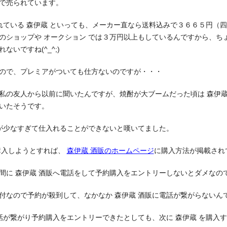
で売られています。
ばれている 森伊蔵 といっても、メーカー直なら送料込みで３６６５円（
のショップや オークション では３万円以上もしているんですから、ち
いですね(^_^;)
ので、プレミアがついても仕方ないのですが・・・
私の友人から以前に聞いたんですが、焼酎が大ブームだった頃は 森伊蔵
いたそうです。
数が少なすぎて仕入れることができないと嘆いてました。
購入しようとすれば、
森伊蔵 酒販のホームページ
に購入方法が掲載され
間に 森伊蔵 酒販へ電話をして予約購入をエントリーしないとダメなの
付なので予約が殺到して、なかなか 森伊蔵 酒販に電話が繋がらないん
電話が繋がり予約購入をエントリーできたとしても、次に 森伊蔵 を購入