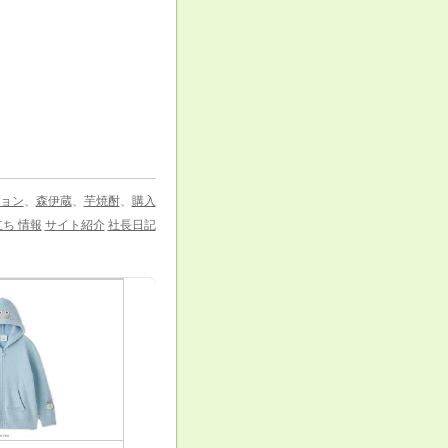
ョン
、
森伊蔵
、
芋焼酎
、
購入
ち 情報
サイト紹介
社長日記