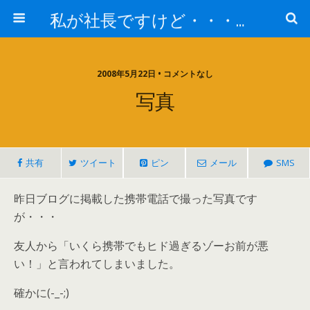
私が社長ですけど・・・何か!?
2008年5月22日 • コメントなし
写真
共有
ツイート
ピン
メール
SMS
昨日ブログに掲載した携帯電話で撮った写真です
が・・・
友人から「いくら携帯でもヒド過ぎるゾーお前が悪
い！」と言われてしまいました。
確かに(-_-;)