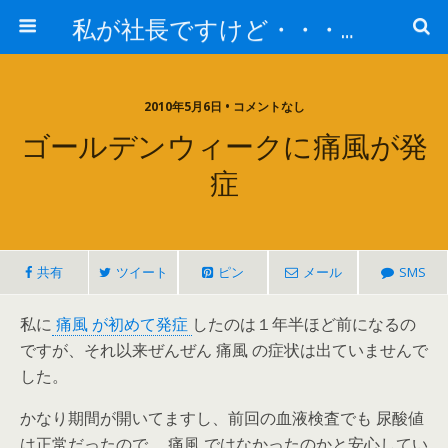
私が社長ですけど・・・何か!?
2010年5月6日 • コメントなし
ゴールデンウィークに痛風が発
症
共有
ツイート
ピン
メール
SMS
私に
痛風 が初めて発症
したのは１年半ほど前になるの
ですが、それ以来ぜんぜん 痛風 の症状は出ていませんで
した。
かなり期間が開いてますし、前回の血液検査でも 尿酸値
は正常だったので、 痛風 ではなかったのかと安心してい