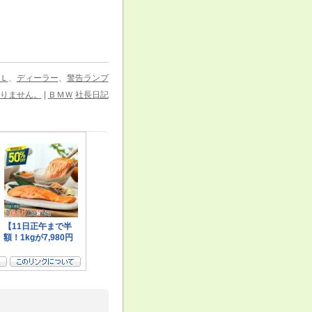
Ｌ
、
ディーラー
、
警告ランプ
りません。
|
ＢＭＷ
社長日記