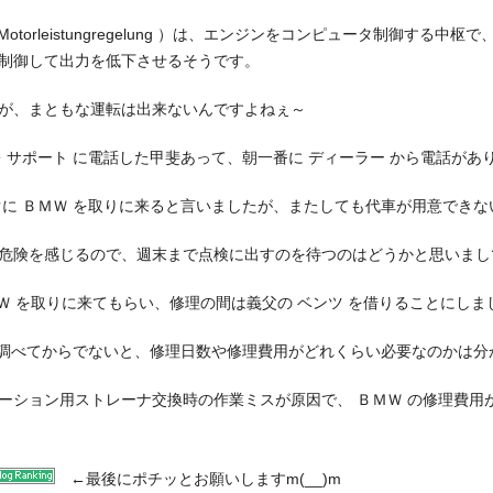
sche Motorleistungregelung ）は、エンジンをコンピュータ制御する
制御して出力を低下させるそうです。
が、まともな運転は出来ないんですよねぇ～
・サポート に電話した甲斐あって、朝一番に ディーラー から電話があ
ぐに ＢＭＷ を取りに来ると言いましたが、またしても代車が用意でき
危険を感じるので、週末まで点検に出すのを待つのはどうかと思いまし
ＭＷ を取りに来てもらい、修理の間は義父の ベンツ を借りることにしま
 を調べてからでないと、修理日数や修理費用がどれくらい必要なのかは
ーション用ストレーナ交換時の作業ミスが原因で、 ＢＭＷ の修理費用
←
最後にポチッとお願いしますm(__)m