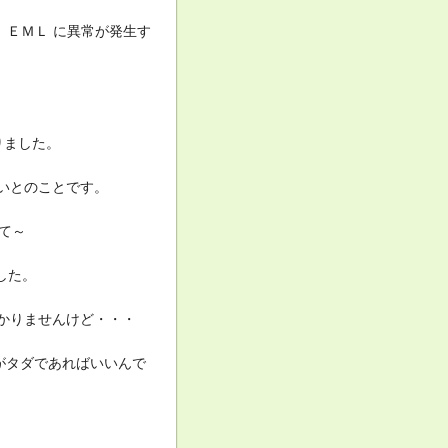
中枢で、 ＥＭＬ に異常が発生す
りました。
ないとのことです。
て～
した。
分かりませんけど・・・
がタダであればいいんで