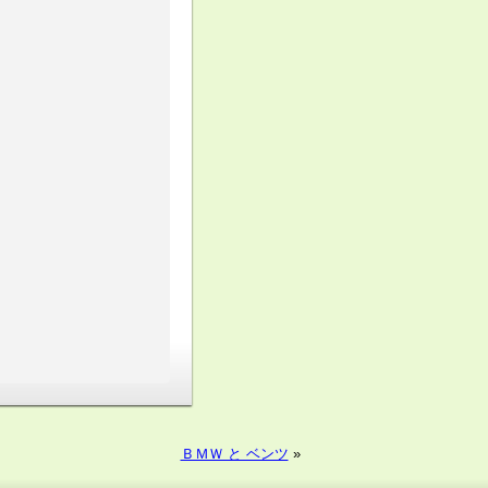
ＢＭＷ と ベンツ
»