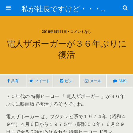
私が社長ですけど・・・何か!?
2010年6月11日 • コメントなし
電人ザボーガーが３６年ぶりに
復活
共有
ツイート
ピン
メール
SMS
７０年代の 特撮ヒーロー 「 電人ザボーガー 」が３６年
ぶりに映画版で復活するそうですね。
電人ザボーガー は、フジテレビ系で１９７４年（昭和４
９年）４月６日から１９７５年（昭和５０年）６月２９
日まで全５２話が放送された 特撮ヒーロー ドラマ