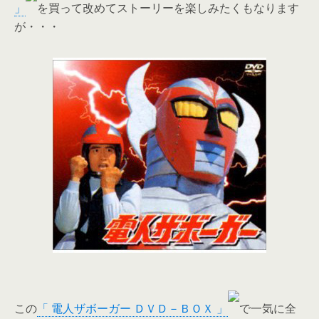
」
を買って改めてストーリーを楽しみたくもなります
が・・・
この
「 電人ザボーガー ＤＶＤ－ＢＯＸ 」
で一気に全