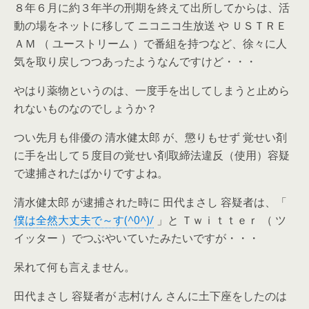
８年６月に約３年半の刑期を終えて出所してからは、活
動の場をネットに移して ニコニコ生放送 や ＵＳＴＲＥ
ＡＭ （ ユーストリーム ）で番組を持つなど、徐々に人
気を取り戻しつつあったようなんですけど・・・
やはり薬物というのは、一度手を出してしまうと止めら
れないものなのでしょうか？
つい先月も俳優の 清水健太郎 が、懲りもせず 覚せい剤
に手を出して５度目の覚せい剤取締法違反（使用）容疑
で逮捕されたばかりですよね。
清水健太郎 が逮捕された時に 田代まさし 容疑者は、「
僕は全然大丈夫で～す(^0^)/
」と Ｔｗｉｔｔｅｒ （ ツ
イッター ）でつぶやいていたみたいですが・・・
呆れて何も言えません。
田代まさし 容疑者が 志村けん さんに土下座をしたのは