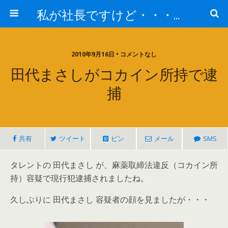
私が社長ですけど・・・何か!?
2010年9月16日 • コメントなし
田代まさしがコカイン所持で逮
捕
共有
ツイート
ピン
メール
SMS
タレントの 田代まさし が、麻薬取締法違反（コカイン所
持）容疑で現行犯逮捕されましたね。
久しぶりに 田代まさし 容疑者の顔を見ましたが・・・