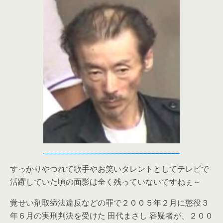
すっかりやつれて歌手やお笑いタレントとしてテレビで
活躍していた頃の面影は全く残っていないですねぇ～
覚せい剤取締法違反などの罪で２００５年２月に懲役３
年６月の実刑判決を受けた 田代まさし 容疑者が、２００