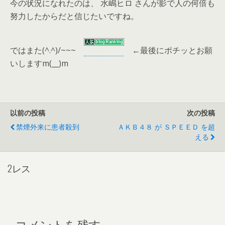
今の状況になれたのは、 水嶋ヒロ さんが影で人の何倍も
努力したからだと信じたいですね。
ではまた(^.^)/~~~
←
最後にポチッとお願
いしますm(__)m
以前の投稿
次の投稿
禁煙外来に患者殺到
ＡＫＢ４８ が ＳＰＥＥＤ を超
える
2レス
コメントを残す