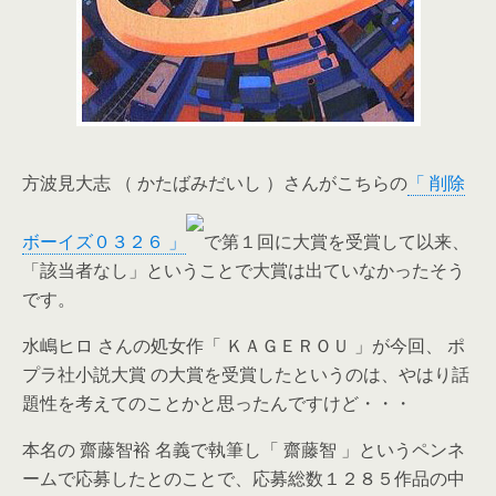
方波見大志 （ かたばみだいし ）さんがこちらの
「 削除
ボーイズ０３２６ 」
で第１回に大賞を受賞して以来、
「該当者なし」ということで大賞は出ていなかったそう
です。
水嶋ヒロ さんの処女作「 ＫＡＧＥＲＯＵ 」が今回、 ポ
プラ社小説大賞 の大賞を受賞したというのは、やはり話
題性を考えてのことかと思ったんですけど・・・
本名の 齋藤智裕 名義で執筆し「 齋藤智 」というペンネ
ームで応募したとのことで、応募総数１２８５作品の中