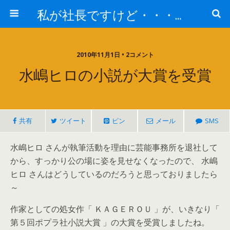
私が社長ですけど・・・何か!?
2010年11月1日 • 2コメント
水嶋ヒロの小説が大賞を受賞
共有
ツイート
ピン
メール
SMS
水嶋ヒロ さんが執筆活動を理由に芸能事務所を退社して
から、すっかり公の場に姿を見せなくなったので、 水嶋
ヒロ さんはどうしているのだろうと思っておりましたら
～
作家としての処女作「 ＫＡＧＥＲＯＵ 」が、いきなり「
第５回ポプラ社小説大賞 」の大賞を受賞しましたね。