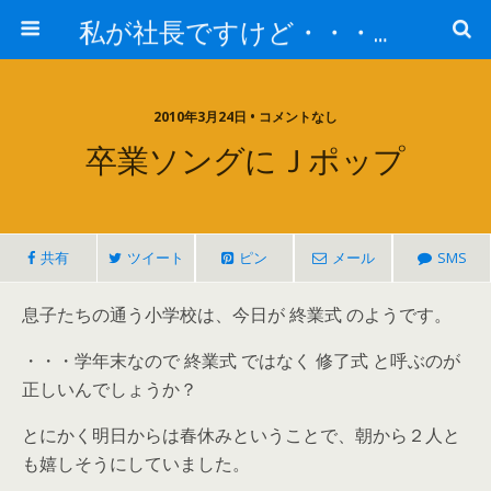
私が社長ですけど・・・何か!?
2010年3月24日 • コメントなし
卒業ソングにＪポップ
共有
ツイート
ピン
メール
SMS
息子たちの通う小学校は、今日が 終業式 のようです。
・・・学年末なので 終業式 ではなく 修了式 と呼ぶのが
正しいんでしょうか？
とにかく明日からは春休みということで、朝から２人と
も嬉しそうにしていました。