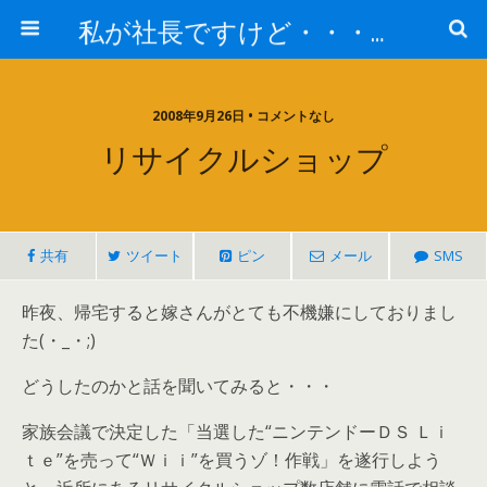
私が社長ですけど・・・何か!?
2008年9月26日 • コメントなし
リサイクルショップ
共有
ツイート
ピン
メール
SMS
昨夜、帰宅すると嫁さんがとても不機嫌にしておりまし
た(・_・;)
どうしたのかと話を聞いてみると・・・
家族会議で決定した「当選した“ニンテンドーＤＳ Ｌｉ
ｔｅ”を売って“Ｗｉｉ”を買うゾ！作戦」を遂行しよう