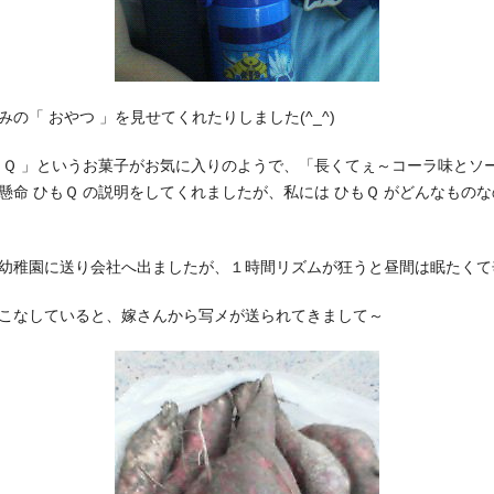
の「 おやつ 」を見せてくれたりしました(^_^)
もＱ 」というお菓子がお気に入りのようで、「長くてぇ～コーラ味とソ
懸命 ひもＱ の説明をしてくれましたが、私には ひもＱ がどんなもの
幼稚園に送り会社へ出ましたが、１時間リズムが狂うと昼間は眠たくて
こなしていると、嫁さんから写メが送られてきまして～