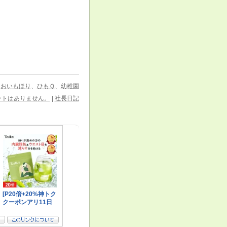
：
おいもほり
、
ひもＱ
、
幼稚園
ントはありません。
|
社長日記