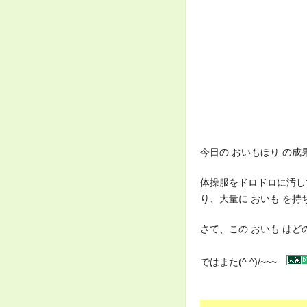
今日の おいもほり の成
体操服をドロドロに汚し
り、大量に おいも を持
さて、この おいも は
ではまた(^.^)/~~~